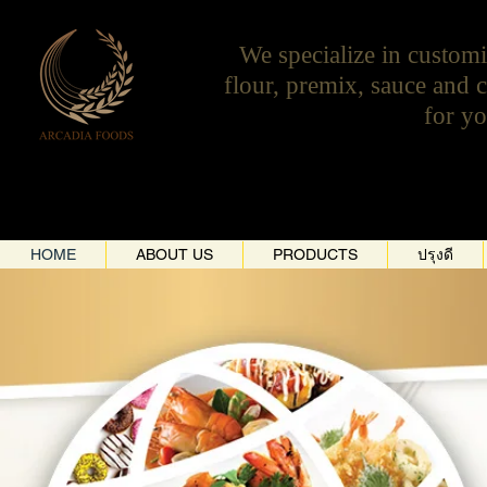
We specialize in custom
flour, premix, sauce and
for yo
HOME
ABOUT US
PRODUCTS
ปรุงดี