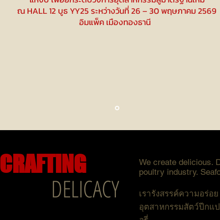
ณ HALL 12 บูธ YY25 ระหว่างวันที่ 26 – 30 พฤษภาคม 2569
อิมแพ็ค เมืองทองธานี
CRAFTING
We create delicious. 
poultry industry. Sea
DELICACY
เรารังสรรค์ความอร่อย 
อุตสาหกรรมสัตว์ปีกแ