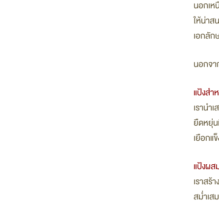
นอกเหนื
ให้น่าส
เอกลัก
นอกจากน
แป้งสำห
เรานำเส
ยืดหยุ่น
เยือกแข็
แป้งผส
เราสร้า
สม่ำเส