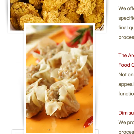
We off
specifi
final q
proces
The Ar
Food C
Not onl
appeal
functio
Dim s
We pro
process