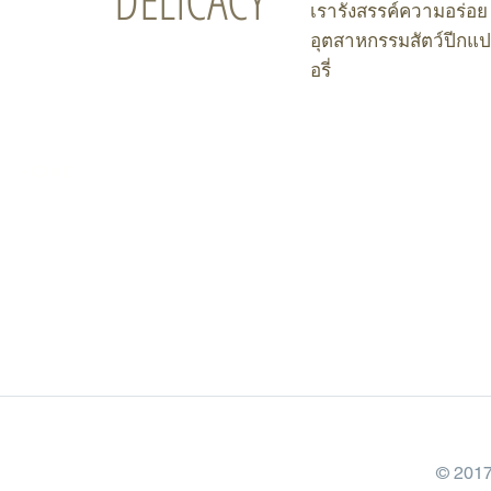
DELICACY
เรารังสรรค์ความอร่อย 
อุตสาหกรรมสัตว์ปีกแ
อรี่
BRAND'S
CONTA
HOME
ABOUT US
PRODUCTS
ติดต่อฝ่ายขาย ( Sales Department Contact )
มือถือ (Mobile): (+66) 088-227-9107
โทร (Tel): (+66) 0
34-432-696
Email:
arcadiafoods_ar@hotmail.com
นโยบายคุ้มครองข้อมูลส่วนบุคคล
© 2017