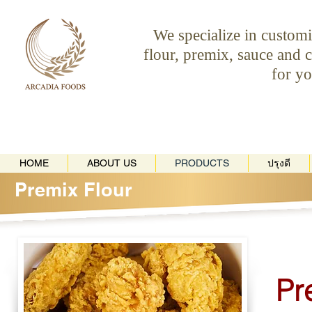
We specialize in custom
flour, premix, sauce and
for yo
HOME
ABOUT US
PRODUCTS
ปรุงดี
Premix Flour
Pr